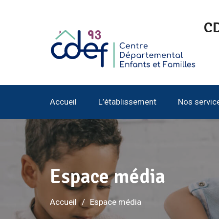
Aller
au
CD
contenu
Accueil
L’établissement
Nos servic
Espace média
Accueil
Espace média