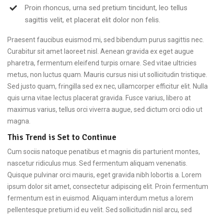
Proin rhoncus, urna sed pretium tincidunt, leo tellus
sagittis velit, et placerat elit dolor non felis.
Praesent faucibus euismod mi, sed bibendum purus sagittis nec.
Curabitur sit amet laoreet nisl. Aenean gravida ex eget augue
pharetra, fermentum eleifend turpis ornare. Sed vitae ultricies
metus, non luctus quam. Mauris cursus nisi ut sollicitudin tristique.
Sed justo quam, fringilla sed ex nec, ullamcorper efficitur elit. Nulla
quis urna vitae lectus placerat gravida. Fusce varius, libero at
maximus varius, tellus orci viverra augue, sed dictum orci odio ut
magna.
This Trend is Set to Continue
Cum sociis natoque penatibus et magnis dis parturient montes,
nascetur ridiculus mus. Sed fermentum aliquam venenatis.
Quisque pulvinar orci mauris, eget gravida nibh lobortis a. Lorem
ipsum dolor sit amet, consectetur adipiscing elit. Proin fermentum
fermentum est in euismod. Aliquam interdum metus a lorem
pellentesque pretium id eu velit. Sed sollicitudin nisl arcu, sed