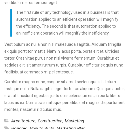
vestibulum eros tempor eget.
The first rule of any technology used in a business is that
automation applied to an efficient operation will magnify
the efficiency. The second is that automation applied to
an inefficient operation will magnify the inefficiency.
Vestibulum ac nulla non nisl malesuada sagittis. Aliquam fringilla
ex quis porttitor mattis. Nam in lacus porta, porta elit et, ultricies
tortor. Cras vitae purus non nisl viverra fermentum. Curabitur et
sodales elit, sit amet rutrum turpis. Curabitur efficitur ex quis nunc
facilisis, at commodo mi pellentesque.
Curabitur magna nunc, congue sit amet scelerisque id, dictum
tristique nulla. Nulla sagittis eget tortor ac aliquam. Quisque auctor,
erat at tincidunt egestas, justo dui scelerisque est, in porta libero
lacus ac ex. Cum sociis natoque penatibus et magnis dis parturient
montes, nascetur ridiculus mus.
Architecture
,
Construction
,
Marketing
Honored
,
How to Build
,
Marketing Plan