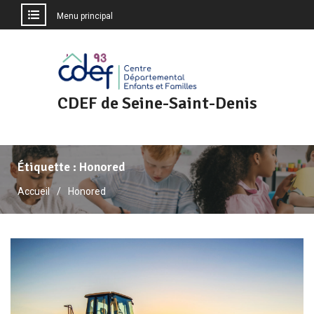
Menu principal
Aller
au
contenu
CDEF de Seine-Saint-Denis
Étiquette :
Honored
Accueil
Honored